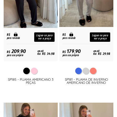
R$
R$
Logue-se para
Logue-se para
para revenda
para revenda
ver o preço
ver o preço
209,90
179,90
R$
em até
R$
em até
6x R$ 34,98
6x R$ 29,98
para uso próprio
para uso próprio
SP185 - PIJAMA AMERICANO 3
SP181 - PIJAMA DE INVERNO
PEÇAS
AMERICANO DE INVERNO