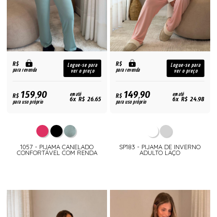
R$
R$
Logue-se para
Logue-se para
para revenda
para revenda
ver o preço
ver o preço
159,90
149,90
R$
em até
R$
em até
6x R$ 26,65
6x R$ 24,98
para uso próprio
para uso próprio
1057 - PIJAMA CANELADO
SP183 - PIJAMA DE INVERNO
CONFORTÁVEL COM RENDA
ADULTO LAÇO