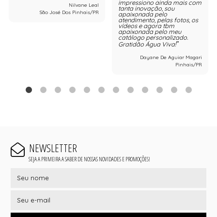
impressiono ainda mais com
Nilvane Leal
tanta inovação, sou
São José Dos Pinhais/PR
apaixonada pelo
atendimento, pelas fotos, os
vídeos e agora tbm
apaixonada pelo meu
catálogo personalizado.
Gratidão Água Viva!
Dayane De Aguiar Magari
Pinhais/PR
NEWSLETTER
SEJA A PRIMEIRA A SABER DE NOSSAS NOVIDADES E PROMOÇÕES!