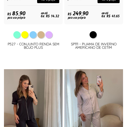
85,90
249,90
R$
em até
R$
em até
6x R$ 14,32
6x R$ 41,65
para uso próprio
para uso próprio
P527 - CONJUNTO RENDA SEM
SP111 - PIJAMA DE INVERNO
BOJO PLUS
AMERICANO DE CETIM