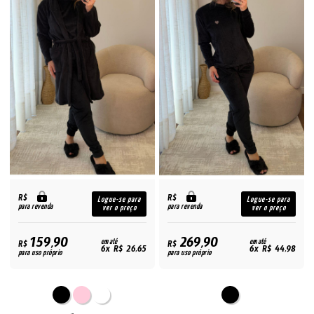
R$
R$
Logue-se para
Logue-se para
para revenda
para revenda
ver o preço
ver o preço
159,90
269,90
R$
em até
R$
em até
6x R$ 26,65
6x R$ 44,98
para uso próprio
para uso próprio