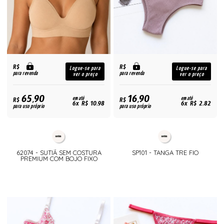
R$
R$
Logue-se para
Logue-se para
para revenda
para revenda
ver o preço
ver o preço
65,90
16,90
R$
em até
R$
em até
6x R$ 10,98
6x R$ 2,82
para uso próprio
para uso próprio
62074 - SUTIÃ SEM COSTURA
SP101 - TANGA TRE FIO
PREMIUM COM BOJO FIXO