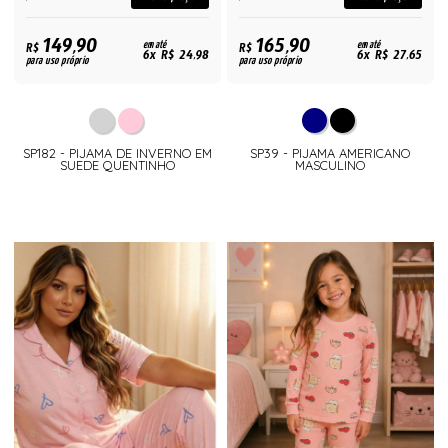
149,90
165,90
R$
em até
R$
em até
6x R$ 24,98
6x R$ 27,65
para uso próprio
para uso próprio
SP182 - PIJAMA DE INVERNO EM
SP39 - PIJAMA AMERICANO
SUEDE QUENTINHO
MASCULINO