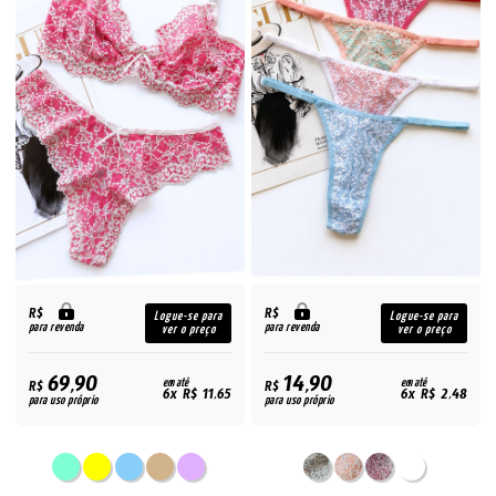
R$
R$
Logue-se para
Logue-se para
para revenda
para revenda
ver o preço
ver o preço
69,90
14,90
R$
em até
R$
em até
6x R$ 11,65
6x R$ 2,48
para uso próprio
para uso próprio