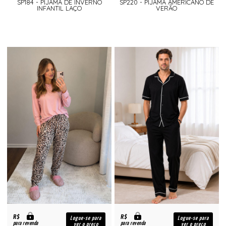
SP184 - PIJAMA DE INVERNO
SP220 - PIJAMA AMERICANO DE
INFANTIL LAÇO
VERÃO
R$
R$
Logue-se para
Logue-se para
para revenda
para revenda
ver o preço
ver o preço