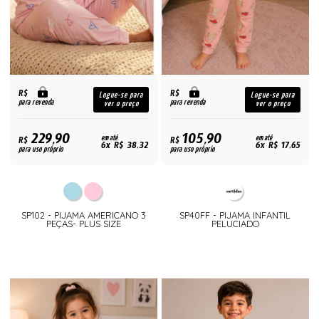
R$
R$
Logue-se para
Logue-se para
para revenda
para revenda
ver o preço
ver o preço
229,90
105,90
R$
em até
R$
em até
6x R$ 38,32
6x R$ 17,65
para uso próprio
para uso próprio
SP102 - PIJAMA AMERICANO 3
SP40FF - PIJAMA INFANTIL
PEÇAS- PLUS SIZE
PELUCIADO