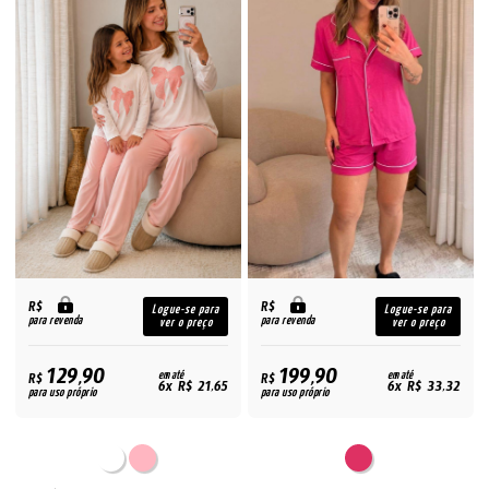
R$
R$
Logue-se para
Logue-se para
para revenda
para revenda
ver o preço
ver o preço
129,90
199,90
R$
em até
R$
em até
6x R$ 21,65
6x R$ 33,32
para uso próprio
para uso próprio