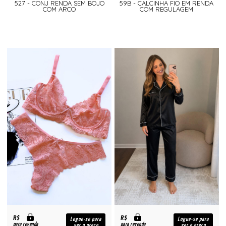
527 - CONJ RENDA SEM BOJO
59B - CALCINHA FIO EM RENDA
COM ARCO
COM REGULAGEM
R$
R$
Logue-se para
Logue-se para
para revenda
para revenda
ver o preço
ver o preço