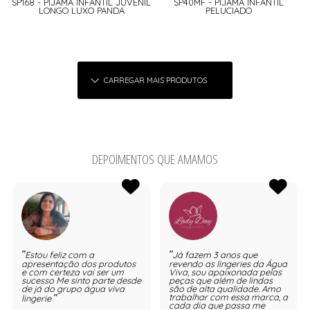
SP168 - PIJAMA INFANTIL JUVENIL
SP40MF - PIJAMA INFANTIL
LONGO LUXO PANDA
PELUCIADO
CARREGAR MAIS PRODUTOS
DEPOIMENTOS QUE AMAMOS
Estou feliz com a
Já fazem 3 anos que
apresentação dos produtos
revendo as lingeries da Água
e com certeza vai ser um
Viva, sou apaixonada pelas
sucesso Me sinto parte desde
peças que além de lindas
de já do grupo água viva
são de alta qualidade. Amo
trabalhar com essa marca, a
lingerie
cada dia que passa me