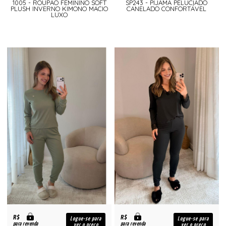
1005 - ROUPÃO FEMININO SOFT
SP243 - PIJAMA PELUCIADO
PLUSH INVERNO KIMONO MACIO
CANELADO CONFORTÁVEL
LUXO
R$
R$
Logue-se para
Logue-se para
para revenda
para revenda
ver o preço
ver o preço