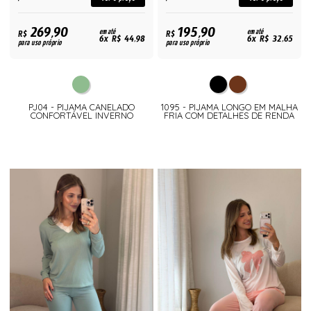
269,90
195,90
R$
em até
R$
em até
6x R$ 44,98
6x R$ 32,65
para uso próprio
para uso próprio
PJ04 - PIJAMA CANELADO
1095 - PIJAMA LONGO EM MALHA
CONFORTÁVEL INVERNO
FRIA COM DETALHES DE RENDA