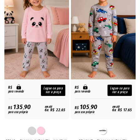
R$
R$
Logue-se para
Logue-se para
para revenda
para revenda
ver o preço
ver o preço
135,90
105,90
R$
em até
R$
em até
6x R$ 22,65
6x R$ 17,65
para uso próprio
para uso próprio