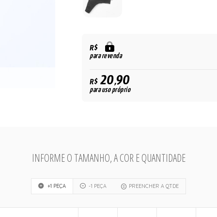
R$
para revenda
20,90
R$
para uso próprio
INFORME O TAMANHO, A COR E QUANTIDADE
+1 PEÇA
-1 PEÇA
PREENCHER A QTDE