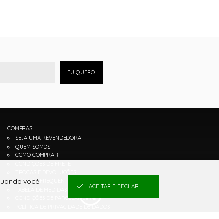
EU QUERO
COMPRAS
SEJA UMA REVENDEDORA
QUEM SOMOS
COMO COMPRAR
CONDIÇÕES DE FRETE
TROCAS E DEVOLUÇÕES
 Quando você
DÚVIDAS FREQUENTES
ACEITAR E FECHAR
TABELA DE MEDIDAS
CONDIÇÕES DE PARCELAMENTO
POLÍTICA DE PRIVACIDADE DE DADOS