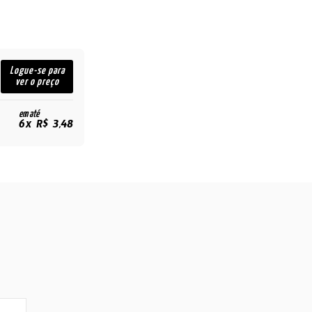
Logue-se para
ver o preço
em até
6x R$ 3,48