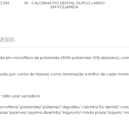
LO EM
74 - CALCINHA FIO DENTAL DUPLO LARGO
EM POLIAMIDA
 MEDIDAS
ida em microfibra de poliamida (90% poliamida 10% elastano) com l
ção por conta de fatores como iluminação e brilho de cada monit
r. Não usar secadora
icrofibra/ poliamida/ poliéster/ algodão/ calcinha fio dental/ con
 size/ pijamas/ pijama divertido/ kigurumi/ moda praia/ biquini/ m