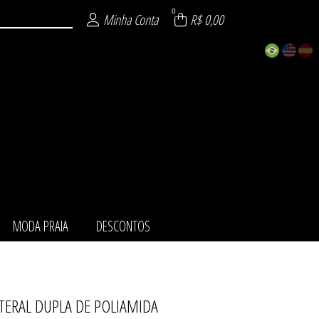
0
Minha Conta
R$ 0,00
MODA PRAIA
DESCONTOS
TERAL DUPLA DE POLIAMIDA
ZÁVEL
URA
NTO
AIA
TOS
MI
IE
O