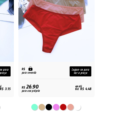
R$
se para
Logue-se para
para revenda
 preço
ver o preço
26,90
é
em até
R$
R$ 3,15
6x R$ 4,48
para uso próprio