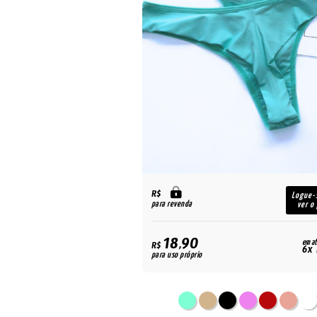
R$
Logue-
para revenda
ver o
18,90
em at
R$
6x 
para uso próprio