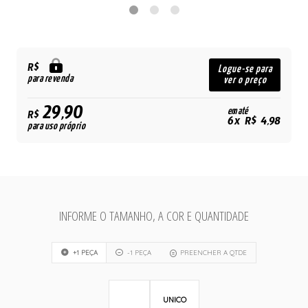
R$
Logue-se para
para revenda
ver o preço
29,90
em até
R$
6x R$ 4,98
para uso próprio
INFORME O TAMANHO, A COR E QUANTIDADE
+1 PEÇA
-1 PEÇA
PREENCHER A QTDE
UNICO