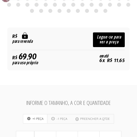
R$
Logue-se para
para revenda
ver o preço
69,90
em até
R$
6x R$ 11,65
para uso próprio
INFORME O TAMANHO, A COR E QUANTIDADE
+1 PEÇA
-1 PEÇA
PREENCHER A QTDE