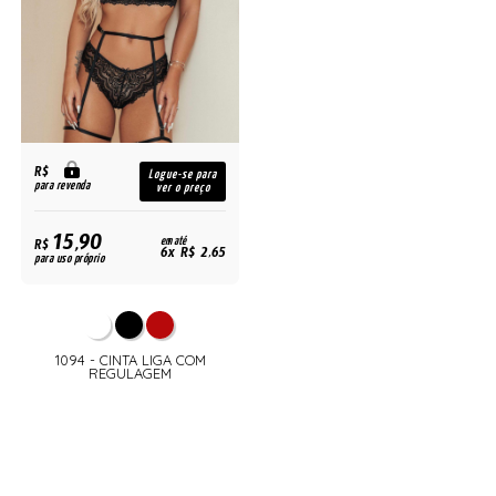
R$
Logue-se para
para revenda
ver o preço
15,90
R$
em até
6x R$ 2,65
para uso próprio
1094 - CINTA LIGA COM
REGULAGEM