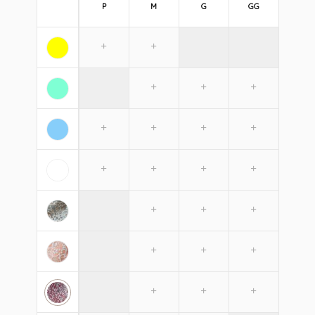
P
M
G
GG