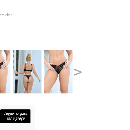
edidas
Logue-se para
ver o preço