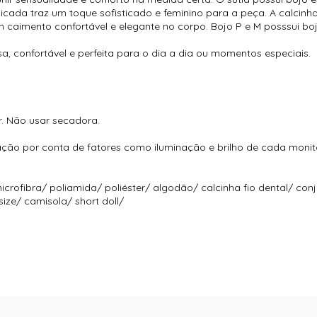
icada traz um toque sofisticado e feminino para a peça. A calcin
caimento confortável e elegante no corpo. Bojo P e M posssui boj
, confortável e perfeita para o dia a dia ou momentos especiais.
r. Não usar secadora.
ção por conta de fatores como iluminação e brilho de cada monit
icrofibra/ poliamida/ poliéster/ algodão/ calcinha fio dental/ con
size/ camisola/ short doll/