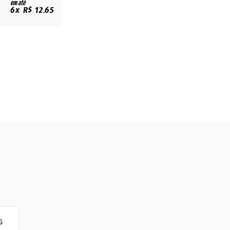
em até
6x R$ 12,65
G