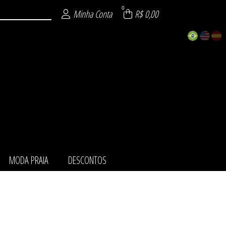
0
Minha Conta
R$ 0,00
MODA PRAIA
DESCONTOS
ZÁVEL
URA
NTO
AIA
TOS
MI
IE
O