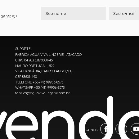
 NOVIDADES E
SUPORTE
FÁBRICA ÁGUA VIVA LINGERIE I ATACADO
CNPJ 04.903.531/0001-45
MAURO PORTUGAL , 522
VILA BANCÁRIA, CAMPO LARGO /PR
CEP 83601-490
TELEFONE +55 (41) 99956-8573
WHATSAPP +55 (41) 99956-8573
fabrica@aguavivalingerie.com.br