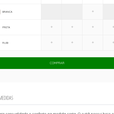
BRANCA
PRETA
RUBI
COMPRAR
 MEDIDAS
r sensualidade e conforto na medida certa. O sutiã possui bojo e