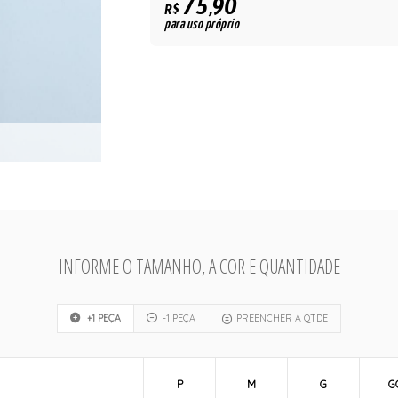
75,90
R$
para uso próprio
INFORME O TAMANHO, A COR E QUANTIDADE
+1 PEÇA
-1 PEÇA
PREENCHER A QTDE
P
M
G
G