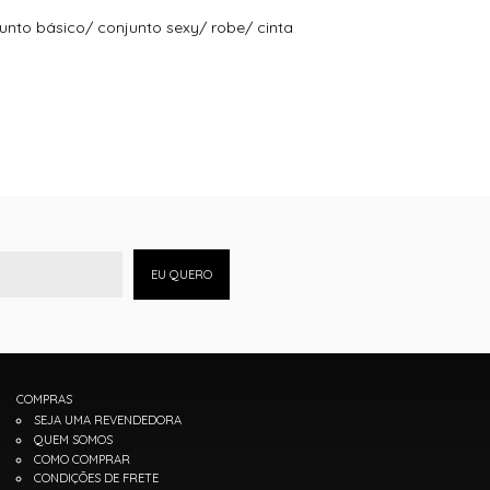
junto básico/ conjunto sexy/ robe/ cinta
EU QUERO
COMPRAS
SEJA UMA REVENDEDORA
QUEM SOMOS
COMO COMPRAR
CONDIÇÕES DE FRETE