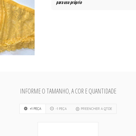
para uso próprio
INFORME O TAMANHO, A COR E QUANTIDADE
+1 PEÇA
-1 PEÇA
PREENCHER A QTDE