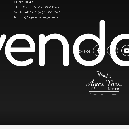
CEP 83601-490
TELEFONE +55 (41) 99956-8573
WHATSAPP +55 (41) 99956-8573
fabrica@aguavivalingerie.com.br
® TODOS DIREITOS RESERVADOS