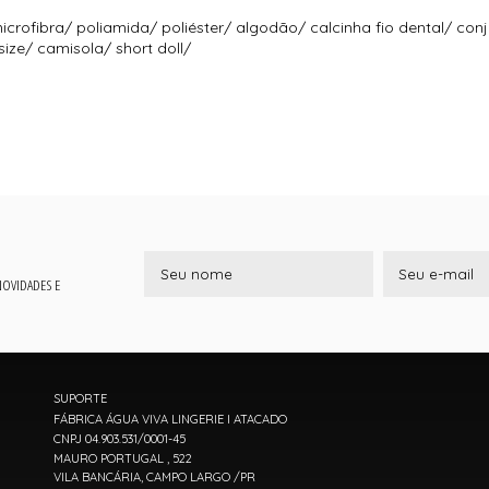
icrofibra/ poliamida/ poliéster/ algodão/ calcinha fio dental/ con
size/ camisola/ short doll/
 NOVIDADES E
SUPORTE
FÁBRICA ÁGUA VIVA LINGERIE I ATACADO
CNPJ 04.903.531/0001-45
MAURO PORTUGAL , 522
VILA BANCÁRIA, CAMPO LARGO /PR