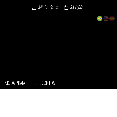
0
Minha Conta
R$ 0,00
MODA PRAIA
DESCONTOS
ZÁVEL
URA
NTO
AIA
TOS
MI
IE
O