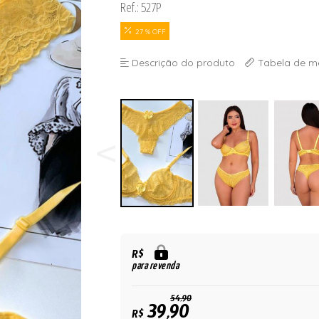
Ref.: 527P
27 % OFF
Descrição do produto
Tabela de m
R$
para revenda
54,90
39,90
R$