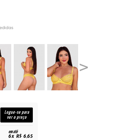
edidas
Logue-se para
ver o preço
em até
6x R$ 6,65