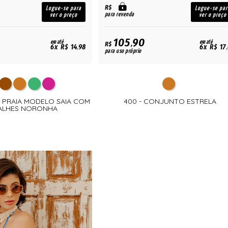
R$
Logue-se para
Logue-se par
para revenda
ver o preço
ver o preço
105,90
em até
em até
R$
6x R$ 14,98
6x R$ 17
para uso próprio
DE PRAIA MODELO SAIA COM
400 - CONJUNTO ESTRELA
ALHES NORONHA