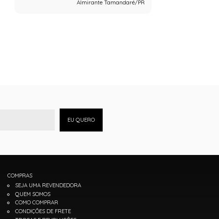
Almirante Tamandaré/PR
EU QUERO
COMPRAS
SEJA UMA REVENDEDORA
QUEM SOMOS
COMO COMPRAR
CONDIÇÕES DE FRETE