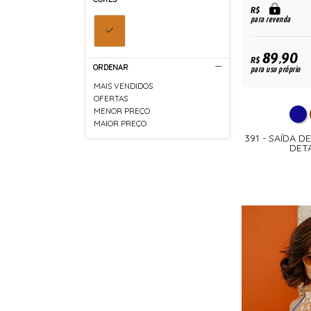
R$
para revenda
89,90
R$
ORDENAR
para uso próprio
MAIS VENDIDOS
OFERTAS
MENOR PREÇO
MAIOR PREÇO
391 - SAÍDA 
DET