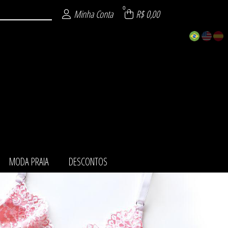
0
Minha Conta
R$ 0,00
MODA PRAIA
DESCONTOS
ZÁVEL
URA
NTO
AIA
TOS
MI
IE
O