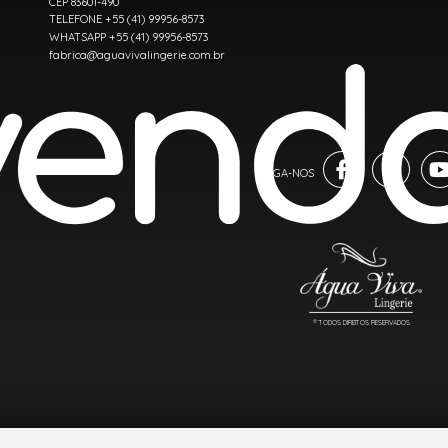
CEP 83601-490
TELEFONE +55 (41) 99956-8573
WHATSAPP +55 (41) 99956-8573
fabrica@aguavivalingerie.com.br
® TODOS DIREITOS RESERVADOS