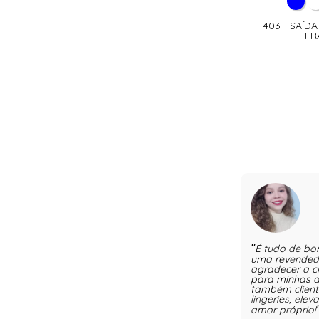
403 - SAÍD
FR
É tudo de bo
uma revendedo
agradecer a c
para minhas 
também client
lingeries, ele
amor próprio!