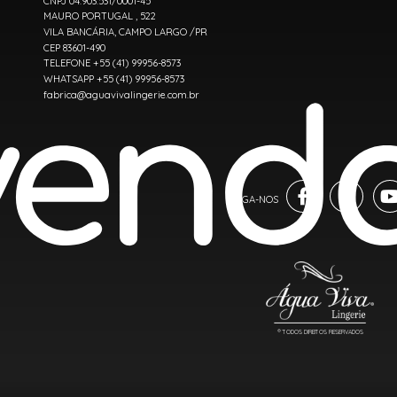
CNPJ 04.903.531/0001-45
MAURO PORTUGAL , 522
VILA BANCÁRIA, CAMPO LARGO /PR
CEP 83601-490
TELEFONE +55 (41) 99956-8573
WHATSAPP +55 (41) 99956-8573
fabrica@aguavivalingerie.com.br
® TODOS DIREITOS RESERVADOS