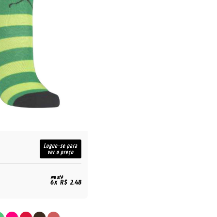
Logue-se para
ver o preço
em até
6x R$ 2,48