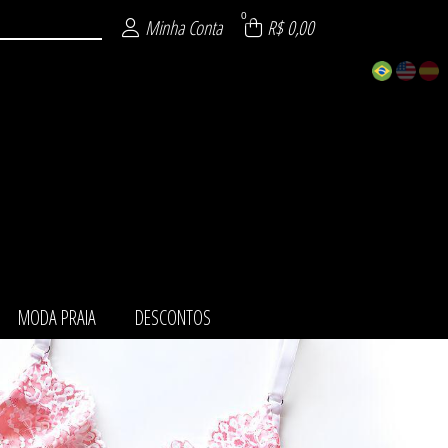
0
Minha Conta
R$ 0,00
MODA PRAIA
DESCONTOS
ZÁVEL
URA
NTO
AIA
TOS
MI
IE
O