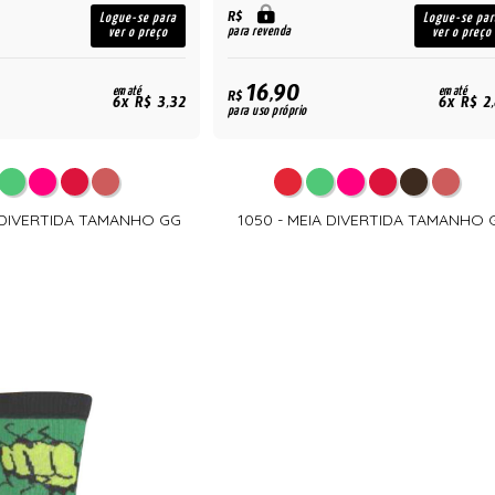
R$
Logue-se para
Logue-se par
para revenda
ver o preço
ver o preço
16,90
em até
em até
R$
6x R$ 3,32
6x R$ 2
para uso próprio
A DIVERTIDA TAMANHO GG
1050 - MEIA DIVERTIDA TAMANHO 