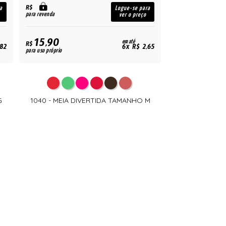
R$
a
Logue-se para
para revenda
ver o preço
15,90
em até
R$
,82
6x R$ 2,65
para uso próprio
G
1040 - MEIA DIVERTIDA TAMANHO M