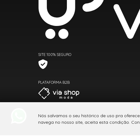
SITE 100% SEGURO
PLATAFORMA B2B
Nós salvamos o seu histórico de uso pra oferec
navega no nosso site, aceita esta condição. C