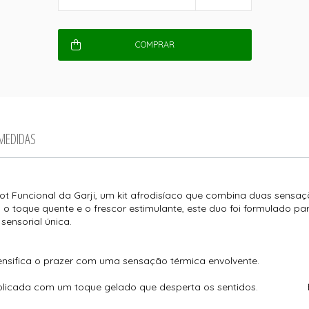
COMPRAR
 MEDIDAS
 Funcional da Garji, um kit afrodisíaco que combina duas sensaç
 toque quente e o frescor estimulante, este duo foi formulado par
ensorial única.
ntensifica o prazer com uma sensação térmica envolvente.
gião aplicada com um toque gelado que desperta os sentidos.