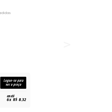
edidas
Logue-se para
ver o preço
em até
6x R$ 8,32