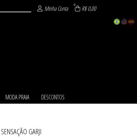
0
Minha Conta
R$ 0,00
MODA PRAIA
DESCONTOS
 SENSAÇÃO GARJI
ZÁVEL
URA
NTO
AIA
TOS
MI
IE
O