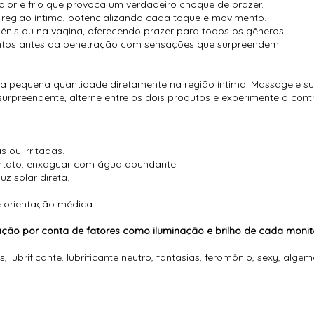
alor e frio que provoca um verdadeiro choque de prazer.
a região íntima, potencializando cada toque e movimento.
pênis ou na vagina, oferecendo prazer para todos os gêneros.
mentos antes da penetração com sensações que surpreendem.
ma pequena quantidade diretamente na região íntima. Massageie su
rpreendente, alterne entre os dois produtos e experimente o contra
 ou irritadas.
ontato, enxaguar com água abundante.
z solar direta.
e orientação médica.
ão por conta de fatores como iluminação e brilho de cada monit
s, lubrificante, lubrificante neutro, fantasias, feromônio, sexy, alge