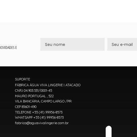
 NOVIDADES E
SUPORTE
FÁBRICA ÁGUA VIVA LINGERIE I ATACADO
CNPJ 04.903.531/0001-45
MAURO PORTUGAL , 522
VILA BANCÁRIA, CAMPO LARGO /PR
CEP 83601-490
TELEFONE +55 (41) 99956-8573
WHATSAPP +55 (41) 99956-8573
fabrica@aguavivalingerie.com.br