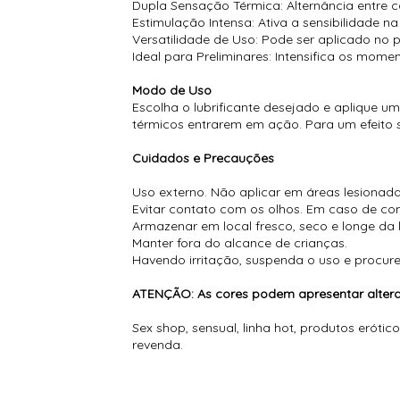
Dupla Sensação Térmica: Alternância entre c
Estimulação Intensa: Ativa a sensibilidade n
Versatilidade de Uso: Pode ser aplicado no 
Ideal para Preliminares: Intensifica os mo
Modo de Uso
Escolha o lubrificante desejado e aplique u
térmicos entrarem em ação. Para um efeito su
Cuidados e Precauções
Uso externo. Não aplicar em áreas lesionadas
Evitar contato com os olhos. Em caso de c
Armazenar em local fresco, seco e longe da lu
Manter fora do alcance de crianças.
Havendo irritação, suspenda o uso e procur
ATENÇÃO: As cores podem apresentar alteraç
Sex shop, sensual, linha hot, produtos erótico
revenda.