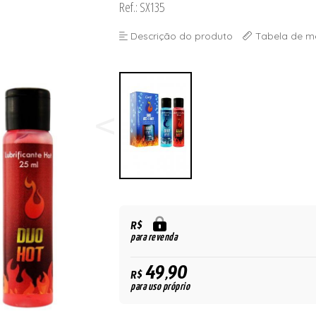
Ref.: SX135
Descrição do produto
Tabela de m
R$
para revenda
49,90
R$
para uso próprio