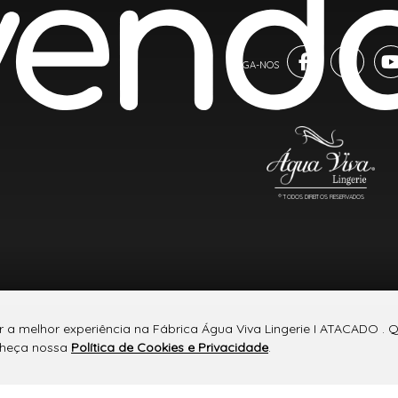
® TODOS DIREITOS RESERVADOS
er a melhor experiência na Fábrica Água Viva Lingerie I ATACADO .
onheça nossa
Política de Cookies e Privacidade
.