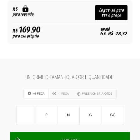
R$
Logue-se para
para revenda
ver o preço
169,90
em até
R$
6x R$ 28,32
para uso próprio
INFORME O TAMANHO, A COR E QUANTIDADE
+1 PEÇA
-1 PEÇA
PREENCHER A QTDE
P
M
G
GG