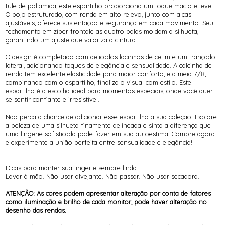
tule de poliamida, este espartilho proporciona um toque macio e leve.
O bojo estruturado, com renda em alto relevo, junto com alças
ajustáveis, oferece sustentação e segurança em cada movimento. Seu
fechamento em zíper frontale as quatro palas moldam a silhueta,
garantindo um ajuste que valoriza a cintura.
O design é completado com delicados lacinhos de cetim e um trançado
lateral, adicionando toques de elegância e sensualidade. A calcinha de
renda tem excelente elasticidade para maior conforto, e a meia 7/8,
combinando com o espartilho, finaliza o visual com estilo. Este
espartilho é a escolha ideal para momentos especiais, onde você quer
se sentir confiante e irresistível.
Não perca a chance de adicionar esse espartilho à sua coleção. Explore
a beleza de uma silhueta finamente delineada e sinta a diferença que
uma lingerie sofisticada pode fazer em sua autoestima. Compre agora
e experimente a união perfeita entre sensualidade e elegância!
Dicas para manter sua lingerie sempre linda:
Lavar à mão. Não usar alvejante. Não passar. Não usar secadora.
ATENÇÃO: As cores podem apresentar alteração por conta de fatores
como iluminação e brilho de cada monitor, pode haver alteração no
desenho das rendas.