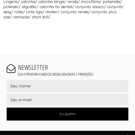
Lingerie/ calcinha/ calcinha tanga/ renda/ microfibra/ poliamida/
poliéster/ algodão/ calcinha fio dental/ conjunto básico/ conjunto
sexy/ robe/ cinta liga/ choker/ conjunto renda/ conjunto plus
size/ camisola/ short doll/
NEWSLETTER
SEJA A PRIMEIRA A SABER DE NOSSAS NOVIDADES E PROMOÇÕES!
EU QUERO