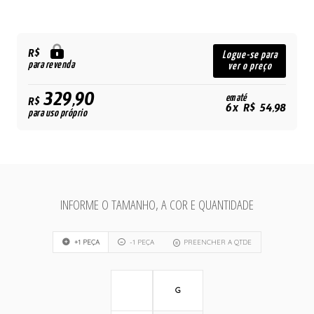
R$
Logue-se para
para revenda
ver o preço
329,90
em até
R$
6x R$ 54,98
para uso próprio
INFORME O TAMANHO, A COR E QUANTIDADE
+1 PEÇA
-1 PEÇA
PREENCHER A QTDE
G