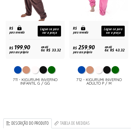
R$
R$
Logue-se para
Logue-se para
para revenda
para revenda
ver o preço
ver o preço
199,90
259,90
R$
em até
R$
em até
6x R$ 33,32
6x R$ 43,32
para uso próprio
para uso próprio
711 - KIGURUMI INVERNO
712 - KIGURUMI INVERNO
INFANTIL G / GG
ADULTO P / M
DESCRIÇÃO DO PRODUTO
TABELA DE MEDIDAS