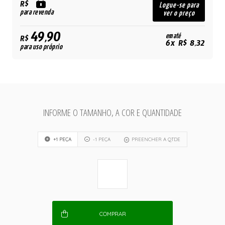
R$
Logue-se para
para revenda
ver o preço
49,90
em até
R$
6x R$ 8,32
para uso próprio
INFORME O TAMANHO, A COR E QUANTIDADE
+1 PEÇA
-1 PEÇA
PREENCHER A QTDE
COMPRAR