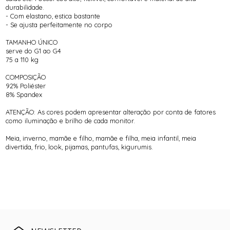
durabilidade.
- Com elastano, estica bastante
- Se ajusta perfeitamente no corpo
TAMANHO ÚNICO
serve do G1 ao G4
75 a 110 kg
COMPOSIÇÃO
92% Poliéster
8% Spandex
ATENÇÃO: As cores podem apresentar alteração por conta de fatores
como iluminação e brilho de cada monitor.
Meia, inverno, mamãe e filho, mamãe e filha, meia infantil, meia
divertida, frio, look, pijamas, pantufas, kigurumis.