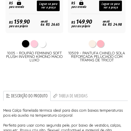
R$
R$
Logue-se para
Logue-se para
para revenda
para revenda
ver o preço
ver o preço
159,90
149,90
R$
em até
R$
em até
6x R$ 26,65
6x R$ 24,98
para uso próprio
para uso próprio
1005 - ROUPÃO FEMININO SOFT
10509 - PANTUFA CHINELO SOLA
PLUSH INVERNO KIMONO MACIO
REFORÇADA PELUCIADO COM
LUXO
TRAMAS DE TRICOT
DESCRIÇÃO DO PRODUTO
TABELA DE MEDIDAS
Meia Calça flanelada térmica ideal para dias com baixas temperaturas
pois ela auxilia na temperatura corporal.
Perfeita para usar como segunda pele, por baixo de vestidos, calças,
saias etc. Possui cós alto, flexivel, confortável e material de alta