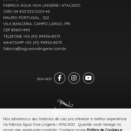
FÁBRICA ÁGUA VIVA LINGERIE I ATACADO
CNPJ 04.903.531/0001-45
MAURO PORTUGAL , 522
VILA BANCÁRIA, CAMPO LARGO /PR
CEP 83601-490
TELEFONE +55 (41) 99956-8573
WHATSAPP +55 (41) 99956-8573
fabrica@aguavivalingerie.com.br
Nós salvamos o seu histórico de uso pra oferecer a melhor experiência
® TODOS DIREITOS RESERVADOS
na Fábrica Água Viva Lingerie I ATACADO . Quando você navega no
nosso site, aceita esta condição. Conheça nossa
Política de Cookies e