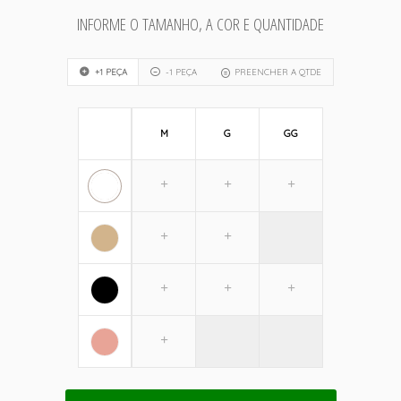
INFORME O TAMANHO, A COR E QUANTIDADE
+1 PEÇA
-1 PEÇA
PREENCHER A QTDE
M
G
GG