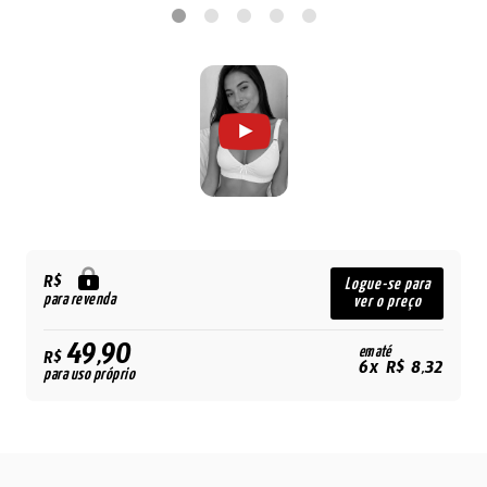
R$
Logue-se para
para revenda
ver o preço
49,90
em até
R$
6x R$ 8,32
para uso próprio