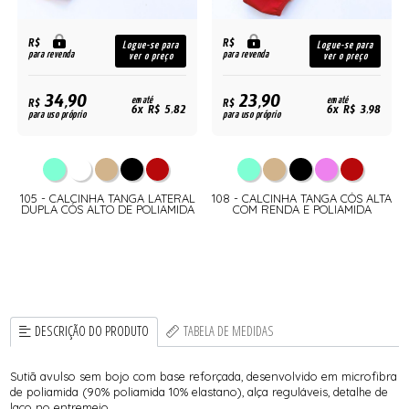
R$
R$
Logue-se para
Logue-se para
para revenda
para revenda
ver o preço
ver o preço
34,90
23,90
R$
em até
R$
em até
6x R$ 5,82
6x R$ 3,98
para uso próprio
para uso próprio
105 - CALCINHA TANGA LATERAL
108 - CALCINHA TANGA CÓS ALTA
DUPLA CÓS ALTO DE POLIAMIDA
COM RENDA E POLIAMIDA
DESCRIÇÃO DO PRODUTO
TABELA DE MEDIDAS
Sutiã avulso sem bojo com base reforçada, desenvolvido em microfibra
de poliamida (90% poliamida 10% elastano), alça reguláveis, detalhe de
laço no entremeio.