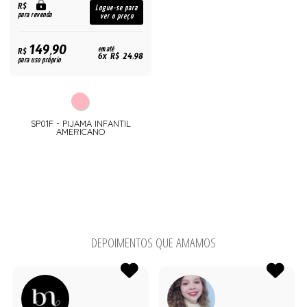
R$
Logue-se para
para revenda
ver o preço
149,90
R$
em até
6x R$ 24,98
para uso próprio
SP01F - PIJAMA INFANTIL
AMERICANO
DEPOIMENTOS QUE AMAMOS