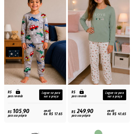
R$
R$
Logue-se para
Logue-se para
para revenda
para revenda
ver o preço
ver o preço
105,90
249,90
R$
em até
R$
em até
6x R$ 17,65
6x R$ 41,65
para uso próprio
para uso próprio