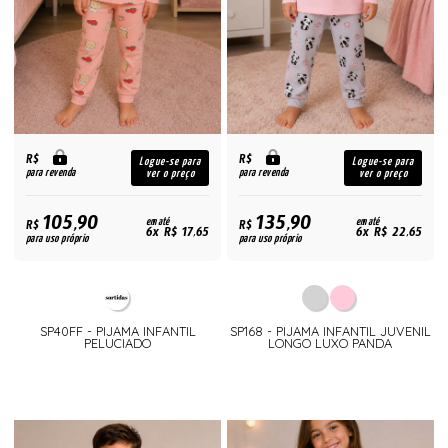
R$
R$
Logue-se para
Logue-se para
para revenda
para revenda
ver o preço
ver o preço
105,90
135,90
R$
em até
R$
em até
6x R$ 17,65
6x R$ 22,65
para uso próprio
para uso próprio
SP40FF - PIJAMA INFANTIL
SP168 - PIJAMA INFANTIL JUVENIL
PELUCIADO
LONGO LUXO PANDA