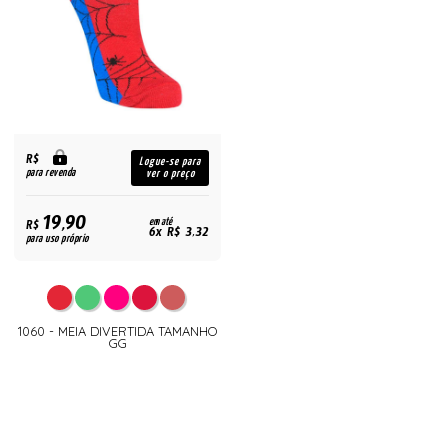
R$
Logue-se para
para revenda
ver o preço
19,90
R$
em até
6x R$ 3,32
para uso próprio
1060 - MEIA DIVERTIDA TAMANHO
GG