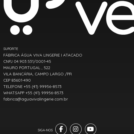
SUPORTE
FÁBRICA ÁGUA VIVA LINGERIE I ATACADO
CNPJ 04.903.531/0001-45
MAURO PORTUGAL , 522
VILA BANCÁRIA, CAMPO LARGO /PR
CEP 83601-490
TELEFONE +55 (41) 99956-8573
WHATSAPP +55 (41) 99956-8573
fabrica@aguavivalingerie.com.br