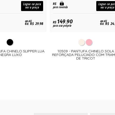
R$
Logue-se para
Logue-se par
para revenda
ver o preço
ver o preço
149,90
em até
em até
R$
6x R$ 29,98
6x R$ 24
para uso próprio
UFA CHINELO SLIPPER LUA
10509 - PANTUFA CHINELO SOLA
NEGRA LUXO
REFORÇADA PELUCIADO COM TRAM
DE TRICOT