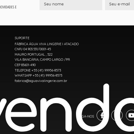
 NOVIDADES E
SUPORTE
FÁBRICA ÁGUA VIVA LINGERIE I ATACADO
CNPJ 04.903.531/0001-45
MAURO PORTUGAL , 522
VILA BANCÁRIA, CAMPO LARGO /PR
CEP 83601-490
TELEFONE +55 (41) 99956-8573
WHATSAPP +55 (41) 99956-8573
fabrica@aguavivalingerie.com.br