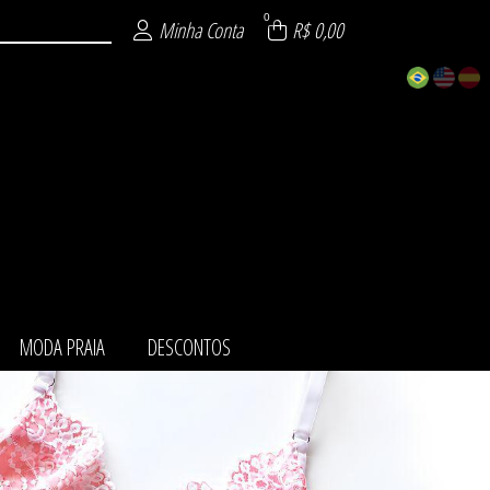
0
Minha Conta
R$ 0,00
MODA PRAIA
DESCONTOS
ZÁVEL
URA
NTO
AIA
TOS
MI
IE
O