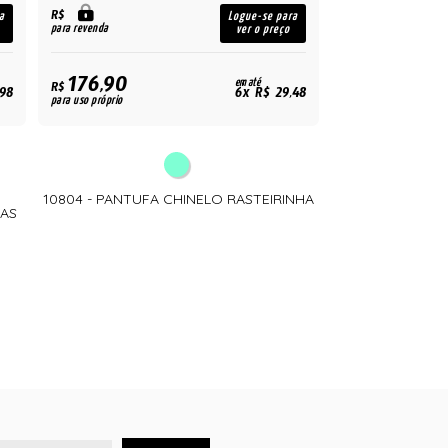
R$
a
Logue-se para
para revenda
ver o preço
176,90
em até
R$
,98
6x R$ 29,48
para uso próprio
10804 - PANTUFA CHINELO RASTEIRINHA
AS