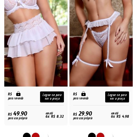
R$
R$
Logue-se para
Logue-se para
para revenda
para revenda
ver o preço
ver o preço
49,90
29,90
R$
em até
R$
em até
6x R$ 8,32
6x R$ 4,98
para uso próprio
para uso próprio