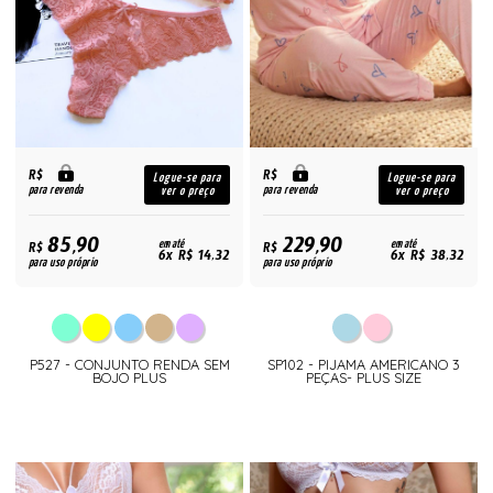
R$
R$
Logue-se para
Logue-se para
para revenda
para revenda
ver o preço
ver o preço
85,90
229,90
R$
em até
R$
em até
6x R$ 14,32
6x R$ 38,32
para uso próprio
para uso próprio
P527 - CONJUNTO RENDA SEM
SP102 - PIJAMA AMERICANO 3
BOJO PLUS
PEÇAS- PLUS SIZE