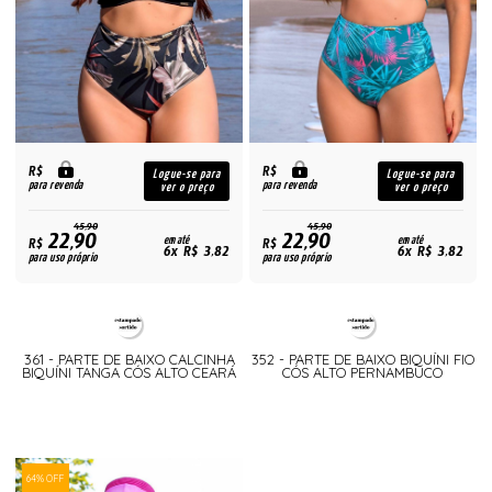
R$
R$
Logue-se para
Logue-se para
para revenda
para revenda
ver o preço
ver o preço
45,90
45,90
22,90
22,90
R$
em até
R$
em até
6x R$ 3,82
6x R$ 3,82
para uso próprio
para uso próprio
361 - PARTE DE BAIXO CALCINHA
352 - PARTE DE BAIXO BIQUÍNI FIO
BIQUÍNI TANGA CÓS ALTO CEARÁ
CÓS ALTO PERNAMBUCO
64% OFF