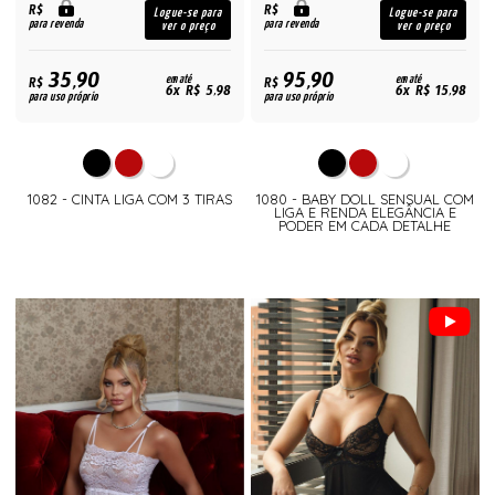
R$
R$
Logue-se para
Logue-se para
para revenda
para revenda
ver o preço
ver o preço
35,90
95,90
R$
em até
R$
em até
6x R$ 5,98
6x R$ 15,98
para uso próprio
para uso próprio
1082 - CINTA LIGA COM 3 TIRAS
1080 - BABY DOLL SENSUAL COM
LIGA E RENDA ELEGÂNCIA E
PODER EM CADA DETALHE