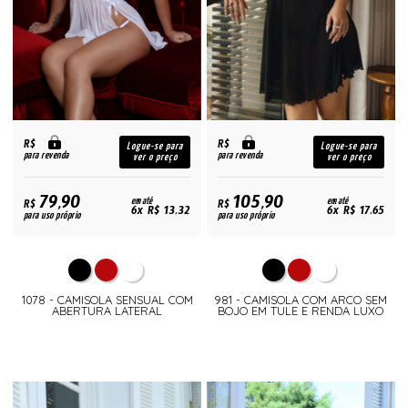
R$
R$
Logue-se para
Logue-se para
para revenda
para revenda
ver o preço
ver o preço
79,90
105,90
R$
em até
R$
em até
6x R$ 13,32
6x R$ 17,65
para uso próprio
para uso próprio
1078 - CAMISOLA SENSUAL COM
981 - CAMISOLA COM ARCO SEM
ABERTURA LATERAL
BOJO EM TULE E RENDA LUXO