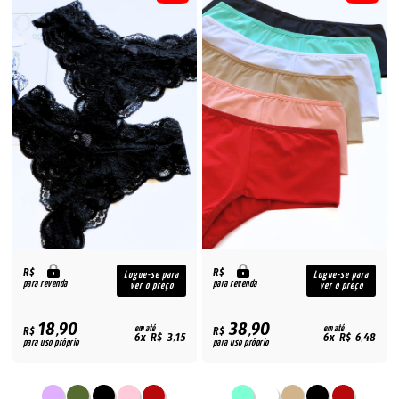
R$
R$
Logue-se para
Logue-se para
para revenda
para revenda
ver o preço
ver o preço
18,90
38,90
R$
em até
R$
em até
6x R$ 3,15
6x R$ 6,48
para uso próprio
para uso próprio