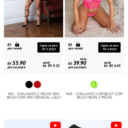
R$
R$
Logue-se para
Logue-se para
para revenda
para revenda
ver o preço
ver o preço
99,90
55,90
39,90
R$
em até
R$
em até
6x R$ 9,32
6x R$ 6,65
para uso próprio
para uso próprio
961 - CONJUNTO 2 PEÇAS SEM
963 - CONJUNTO CORSELET COM
BOJO COM ARO SENSUAL LAÇO
BOJO NEON 2 PEÇAS