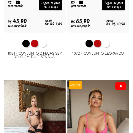
R$
R$
Logue-se para
Logue-se para
para revenda
para revenda
ver o preço
ver o preço
45,90
65,90
R$
em até
R$
em até
6x R$ 7,65
6x R$ 10,98
para uso próprio
para uso próprio
1081 - CONJUNTO 2 PEÇAS SEM
1072 - CONJUNTO LEOPARDO
BOJO EM TULE SENSUAL
60% OFF