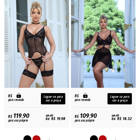
R$
R$
Logue-se para
Logue-se para
para revenda
para revenda
ver o preço
ver o preço
119,90
109,90
R$
em até
R$
em até
6x R$ 19,98
6x R$ 18,32
para uso próprio
para uso próprio