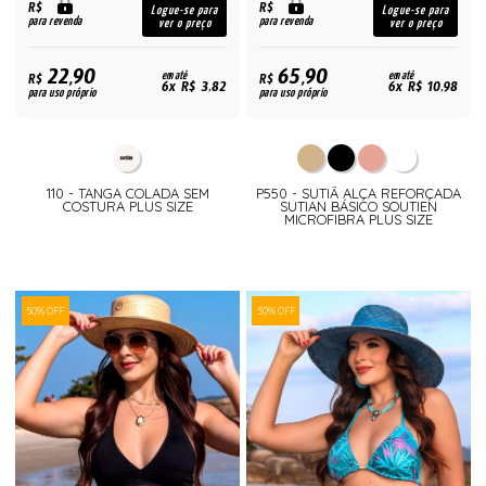
R$
R$
Logue-se para
Logue-se para
para revenda
para revenda
ver o preço
ver o preço
22,90
65,90
R$
em até
R$
em até
6x R$ 3,82
6x R$ 10,98
para uso próprio
para uso próprio
110 - TANGA COLADA SEM
P550 - SUTIÃ ALÇA REFORÇADA
COSTURA PLUS SIZE
SUTIAN BÁSICO SOUTIEN
MICROFIBRA PLUS SIZE
50% OFF
50% OFF