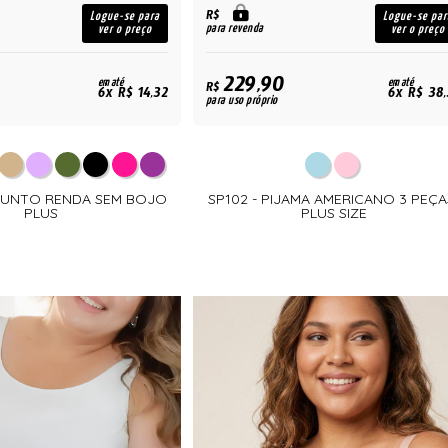
R$
Logue-se para
Logue-se par
para revenda
ver o preço
ver o preço
229,90
em até
em até
R$
6x R$ 14,32
6x R$ 38,
para uso próprio
JUNTO RENDA SEM BOJO
SP102 - PIJAMA AMERICANO 3 PEÇA
PLUS
PLUS SIZE