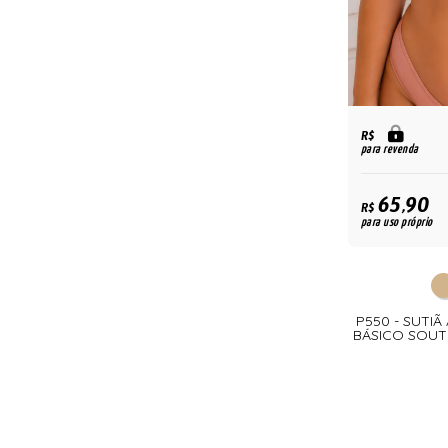
R$
para revenda
65,90
R$
para uso próprio
P550 - SUTI
BÁSICO SOUTI