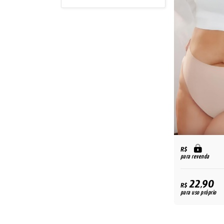
R$
para revenda
22,90
R$
para uso próprio