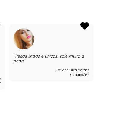
Peças lindas e únicas, vale muito a
Maravilhosa
pena.
Nathália Lo
Josiane Silva Moraes
Curitiba/PR
e
P