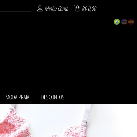
0
Minha Conta
R$ 0,00
MODA PRAIA
DESCONTOS
ZÁVEL
URA
NTO
AIA
TOS
MI
IE
O