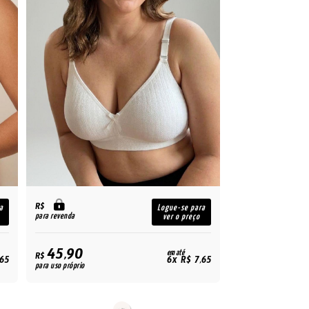
R$
a
Logue-se para
para revenda
ver o preço
45,90
em até
R$
,65
6x R$ 7,65
para uso próprio