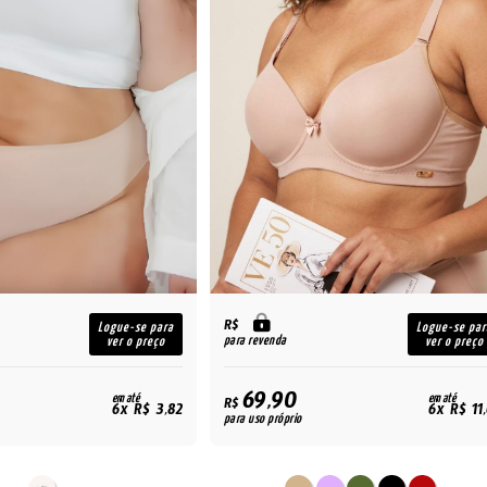
R$
Logue-se para
Logue-se par
para revenda
ver o preço
ver o preço
69,90
em até
em até
R$
6x R$ 3,82
6x R$ 11
para uso próprio