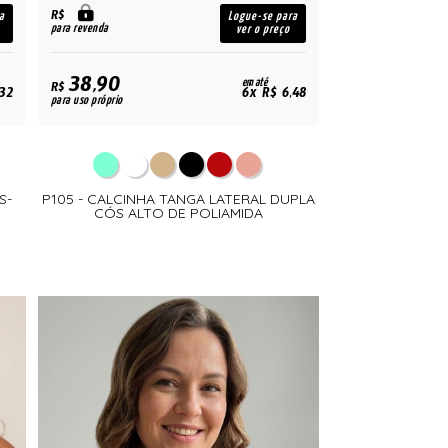
R$
a
Logue-se para
para revenda
ver o preço
38,90
em até
R$
32
6x R$ 6,48
para uso próprio
S-
P105 - CALCINHA TANGA LATERAL DUPLA
CÓS ALTO DE POLIAMIDA