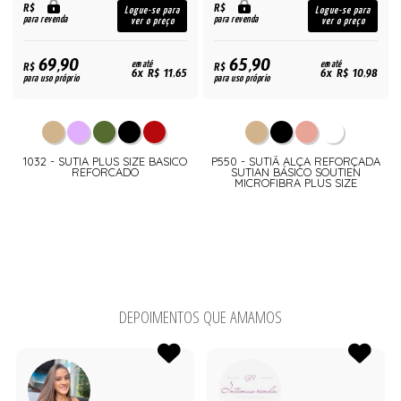
R$
R$
Logue-se para
Logue-se para
para revenda
para revenda
ver o preço
ver o preço
69,90
65,90
R$
em até
R$
em até
6x R$ 11,65
6x R$ 10,98
para uso próprio
para uso próprio
1032 - SUTIA PLUS SIZE BASICO
P550 - SUTIÃ ALÇA REFORÇADA
REFORCADO
SUTIAN BÁSICO SOUTIEN
MICROFIBRA PLUS SIZE
DEPOIMENTOS QUE AMAMOS