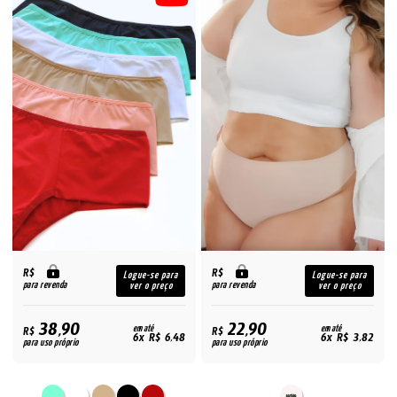
R$
R$
Logue-se para
Logue-se para
para revenda
para revenda
ver o preço
ver o preço
38,90
22,90
R$
em até
R$
em até
6x R$ 6,48
6x R$ 3,82
para uso próprio
para uso próprio