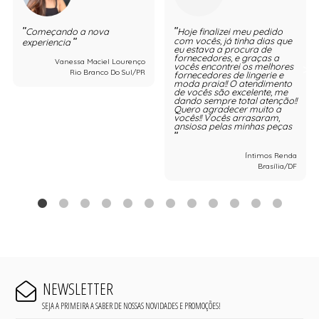
Começando a nova
Hoje finalizei meu pedido
com vocês, já tinha dias que
experiencia
eu estava a procura de
fornecedores, e graças a
Vanessa Maciel Lourenço
vocês encontrei os melhores
Rio Branco Do Sul/PR
fornecedores de lingerie e
moda praia!! O atendimento
de vocês são excelente, me
dando sempre total atenção!!
Quero agradecer muito a
vocês!! Vocês arrasaram,
ansiosa pelas minhas peças
Íntimos Renda
Brasília/DF
NEWSLETTER
SEJA A PRIMEIRA A SABER DE NOSSAS NOVIDADES E PROMOÇÕES!