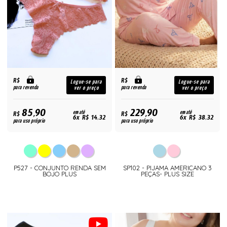
R$
R$
Logue-se para
Logue-se para
para revenda
para revenda
ver o preço
ver o preço
85,90
229,90
R$
em até
R$
em até
6x R$ 14,32
6x R$ 38,32
para uso próprio
para uso próprio
P527 - CONJUNTO RENDA SEM
SP102 - PIJAMA AMERICANO 3
BOJO PLUS
PEÇAS- PLUS SIZE