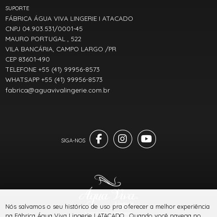
SUPORTE
FÁBRICA ÁGUA VIVA LINGERIE I ATACADO
CNPJ 04.903.531/0001-45
MAURO PORTUGAL , 522
VILA BANCÁRIA, CAMPO LARGO /PR
CEP 83601-490
TELEFONE +55 (41) 99956-8573
WHATSAPP +55 (41) 99956-8573
fabrica@aguavivalingerie.com.br
Nós salvamos o seu histórico de uso pra oferecer a melhor experiência
® TODOS DIREITOS RESERVADOS
na Fábrica Água Viva Lingerie I ATACADO . Quando você navega no