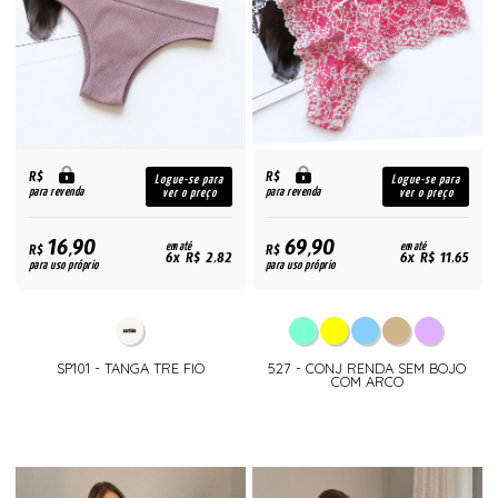
R$
R$
Logue-se para
Logue-se para
para revenda
para revenda
ver o preço
ver o preço
16,90
69,90
R$
em até
R$
em até
6x R$ 2,82
6x R$ 11,65
para uso próprio
para uso próprio
SP101 - TANGA TRE FIO
527 - CONJ RENDA SEM BOJO
COM ARCO