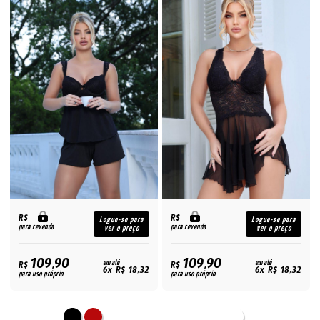
R$
R$
Logue-se para
Logue-se para
para revenda
para revenda
ver o preço
ver o preço
109,90
109,90
R$
em até
R$
em até
6x R$ 18,32
6x R$ 18,32
para uso próprio
para uso próprio