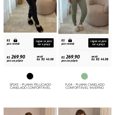
R$
R$
Logue-se para
Logue-se para
para revenda
para revenda
ver o preço
ver o preço
269,90
269,90
R$
em até
R$
em até
6x R$ 44,98
6x R$ 44,98
para uso próprio
para uso próprio
SP243 - PIJAMA PELUCIADO
PJ04 - PIJAMA CANELADO
CANELADO CONFORTÁVEL
CONFORTÁVEL INVERNO