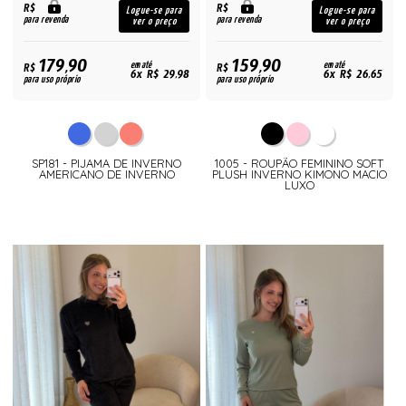
R$
R$
Logue-se para
Logue-se para
para revenda
para revenda
ver o preço
ver o preço
179,90
159,90
R$
em até
R$
em até
6x R$ 29,98
6x R$ 26,65
para uso próprio
para uso próprio
SP181 - PIJAMA DE INVERNO
1005 - ROUPÃO FEMININO SOFT
AMERICANO DE INVERNO
PLUSH INVERNO KIMONO MACIO
LUXO