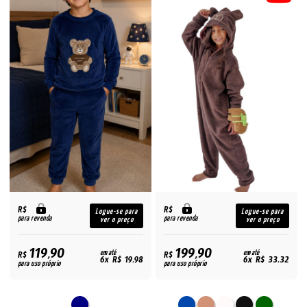
R$
R$
Logue-se para
Logue-se para
para revenda
para revenda
ver o preço
ver o preço
119,90
199,90
R$
em até
R$
em até
6x R$ 19,98
6x R$ 33,32
para uso próprio
para uso próprio