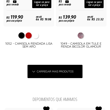
R$
R$
Logue-se para
Logue-se para
para revenda
para revenda
ver o preço
ver o preço
119,90
139,90
R$
em até
R$
em até
6x R$ 19,98
6x R$ 23,32
para uso próprio
para uso próprio
1052 - CAMISOLA RENDADA LISA
1049 - CAMISOLA EM TULE E
SEM ARO
RENDA BICOLOR GLAMOUR
CARREGAR MAIS PRODUTOS
DEPOIMENTOS QUE AMAMOS