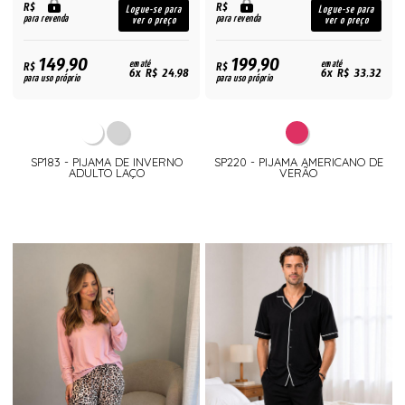
R$
R$
Logue-se para
Logue-se para
para revenda
para revenda
ver o preço
ver o preço
149,90
199,90
R$
em até
R$
em até
6x R$ 24,98
6x R$ 33,32
para uso próprio
para uso próprio
SP183 - PIJAMA DE INVERNO
SP220 - PIJAMA AMERICANO DE
ADULTO LAÇO
VERÃO