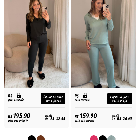
R$
R$
Logue-se para
Logue-se para
para revenda
para revenda
ver o preço
ver o preço
195,90
159,90
R$
em até
R$
em até
6x R$ 32,65
6x R$ 26,65
para uso próprio
para uso próprio