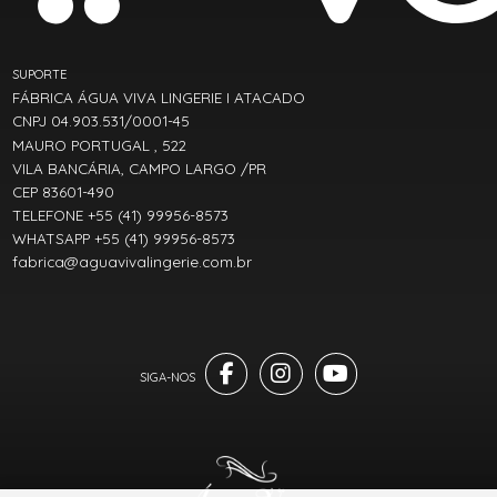
SUPORTE
FÁBRICA ÁGUA VIVA LINGERIE I ATACADO
CNPJ 04.903.531/0001-45
MAURO PORTUGAL , 522
VILA BANCÁRIA, CAMPO LARGO /PR
CEP 83601-490
TELEFONE +55 (41) 99956-8573
WHATSAPP +55 (41) 99956-8573
fabrica@aguavivalingerie.com.br