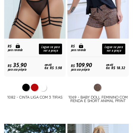
R$
R$
Logue-se para
Logue-se para
para revenda
para revenda
ver o preço
ver o preço
35,90
109,90
R$
em até
R$
em até
6x R$ 5,98
6x R$ 18,32
para uso próprio
para uso próprio
1082 - CINTA LIGA COM 3 TIRAS
1069 - BABY DOLL FEMININO COM
RENDA E SHORT ANIMAL PRINT