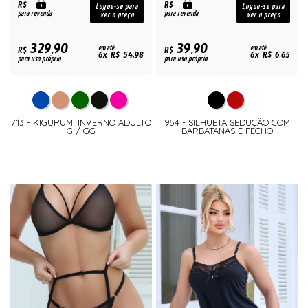
R$
R$
Logue-se para
Logue-se para
para revenda
para revenda
ver o preço
ver o preço
329,90
39,90
R$
em até
R$
em até
6x R$ 54,98
6x R$ 6,65
para uso próprio
para uso próprio
713 - KIGURUMI INVERNO ADULTO
954 - SILHUETA SEDUÇÃO COM
G / GG
BARBATANAS E FECHO