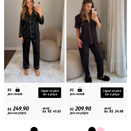
R$
R$
Logue-se para
Logue-se para
para revenda
para revenda
ver o preço
ver o preço
249,90
209,90
R$
em até
R$
em até
6x R$ 41,65
6x R$ 34,98
para uso próprio
para uso próprio