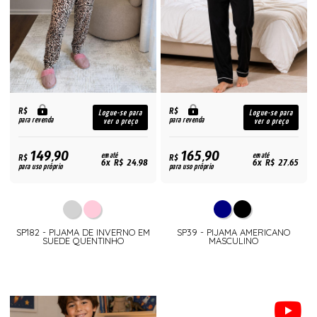
R$
R$
Logue-se para
Logue-se para
para revenda
para revenda
ver o preço
ver o preço
149,90
165,90
R$
em até
R$
em até
6x R$ 24,98
6x R$ 27,65
para uso próprio
para uso próprio
SP182 - PIJAMA DE INVERNO EM
SP39 - PIJAMA AMERICANO
SUEDE QUENTINHO
MASCULINO